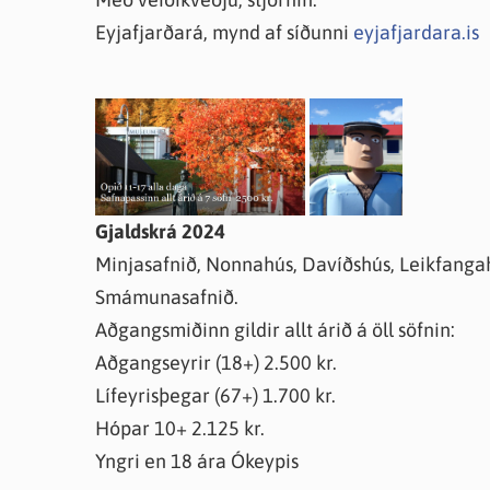
Eyjafjarðará, mynd af síðunni
eyjafjardara.is
Gjaldskrá 2024
Minjasafnið, Nonnahús, Davíðshús, Leikfangah
Smámunasafnið.
Aðgangsmiðinn gildir allt árið á öll söfnin:
Aðgangseyrir (18+) 2.500 kr.
Lífeyrisþegar (67+) 1.700 kr.
Hópar 10+ 2.125 kr.
Yngri en 18 ára Ókeypis