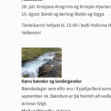
28. júlí: Kristjana Arngríms og Kristján Hjarta
10. ágúst: Bóndi og kerling/Bobbi og Sigga
Tónleikarnir hefjast kl. 15:00 í boði Hollvina H
Velkomin!
Kæru bændur og landeigendur
Bændadagar sem eftir eru í Eyjafjarðará sumar
september nk. Bændum er þá heimilt að veiða 
árinnar fylgt.
Með veiðikveðju, stjórnin.