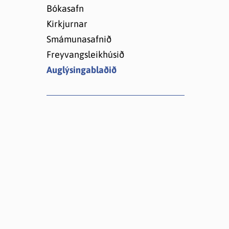
Lóðir í Hrafnagilshverfi
Bókasafn
Kirkjurnar
Smámunasafnið
Freyvangsleikhúsið
Auglýsingablaðið