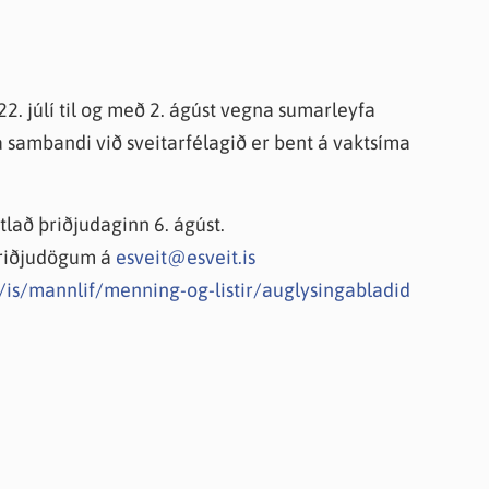
knir
 útgefið efni
22. júlí til og með 2. ágúst vegna sumarleyfa
 sambandi við sveitarfélagið er bent á vaktsíma
lað þriðjudaginn 6. ágúst.
 þriðjudögum á
esveit@esveit.is
s/is/mannlif/menning-og-listir/auglysingabladid