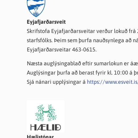
Farsæld barna
Íþrótta- og tómstundastyrkur
Umsó
Annað
Eyjafjarðarsveit
Skrifstofa Eyjafjarðarsveitar verður lokuð frá 
starfsfólks. Þeim sem þurfa nauðsynlega að ná
Eyjafjarðarsveitar 463-0615.
Næsta auglýsingablað eftir sumarlokun er áæt
Auglýsingar þurfa að berast fyrir kl. 10:00 á
Sjá nánari upplýsingar á
https://www.esveit.i
Hælistónar