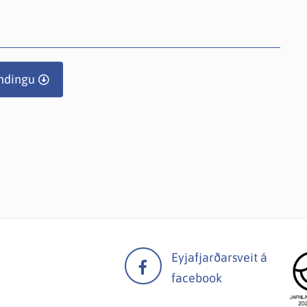
ndingu
Eyjafjarðarsveit á
facebook