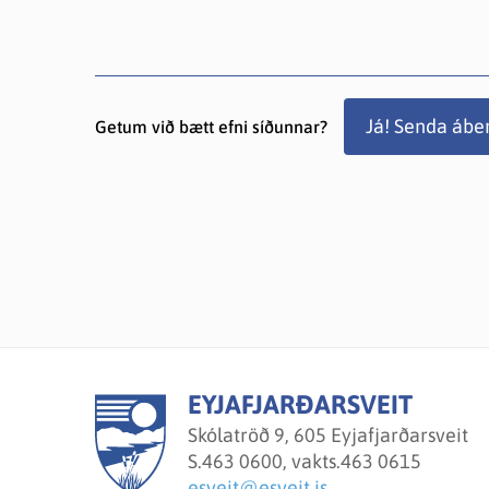
Já! Senda ábe
Getum við bætt efni síðunnar?
EYJAFJARÐARSVEIT
Skólatröð 9, 605 Eyjafjarðarsveit
S.
463 0600, vakts.463 0615
esveit@esveit.is