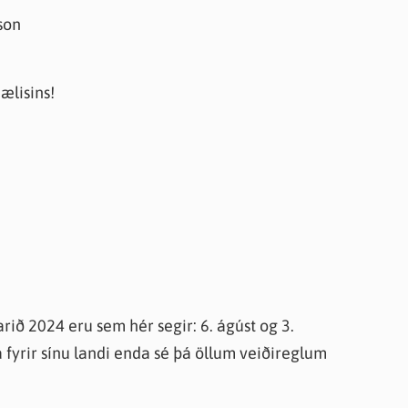
rson
ælisins!
ið 2024 eru sem hér segir: 6. ágúst og 3.
fyrir sínu landi enda sé þá öllum veiðireglum