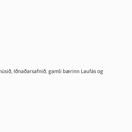
úsið, Iðnaðarsafnið, gamli bærinn Laufás og