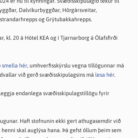
24 er nú til kynningar. Svæðisskipulagið tekur til
knir
abyggðar, Dalvíkurbyggðar, Hörgársveitar,
 útgefið efni
ðsstrandarhrepps og Grýtubakkahrepps.
 kl. 20 á Hótel KEA og í Tjarnarborg á Ólafsfirði
ð
smella hér
, umhverfisskýrslu vegna tillögunnar má
ndvallar við gerð svæðisskipulagsins má
lesa hér
.
 leggja endanlega svæðisskipulagstillögu fyrir
hugunar. Hafi stofnunin ekki gert athugasemdir við
t henni skal auglýsa hana. Þá gefst öllum þeim sem