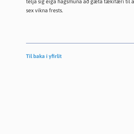
telja sig eiga hagsmuna að gæta tækifæri til 
sex vikna frests.
Til baka í yfirlit