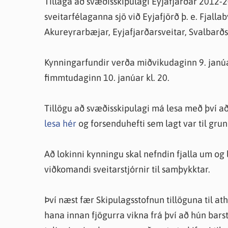
Tillaga að svæðisskipulagi Eyjafjarðar 2012-20
Farsæld barna
Íþrótta- og tómstundastyrkur
Umsó
sveitarfélaganna sjö við Eyjafjörð þ. e. Fjall
Annað
Akureyrarbæjar, Eyjafjarðarsveitar, Svalbar
Kynningarfundir verða miðvikudaginn 9. janúar,
fimmtudaginn 10. janúar kl. 20.
Tillögu að svæðisskipulagi má lesa með því a
lesa hér
og forsenduhefti sem lagt var til gru
Að lokinni kynningu skal nefndin fjalla um og
viðkomandi sveitarstjórnir til samþykktar.
Því næst fær Skipulagsstofnun tillöguna til at
hana innan fjögurra vikna frá því að hún bars