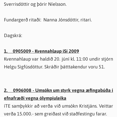
Sverrisdóttir og þórir Níelsson.
Fundargerð ritaði: Nanna Jónsdóttir, ritari.
Dagskrá:
1. 0905009 - Kvennahlaup íSí 2009
Kvennahlaup var haldið 20. júní kl. 11:00 undir stjórn
Helgu Sigfúsdóttur. Skráðir þátttakendur voru 51.
2. 0906008 - Umsókn um styrk vegna æfingabúða í
efnafræði vegna ólympíuleika
íTE samþykkir að verða við umsókn Kristjáns. Veittar
verða 15.000.- sem greiðast við staðfestingu farar.