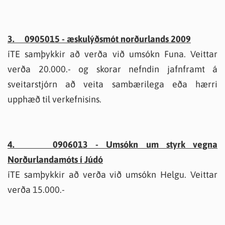
3. 0905015 - æskulýðsmót norðurlands 2009
íTE samþykkir að verða við umsókn Funa. Veittar
verða 20.000.- og skorar nefndin jafnframt á
sveitarstjórn að veita sambærilega eða hærri
upphæð til verkefnisins.
4. 0906013 - Umsókn um styrk vegna
Norðurlandamóts í Júdó
íTE samþykkir að verða við umsókn Helgu. Veittar
verða 15.000.-