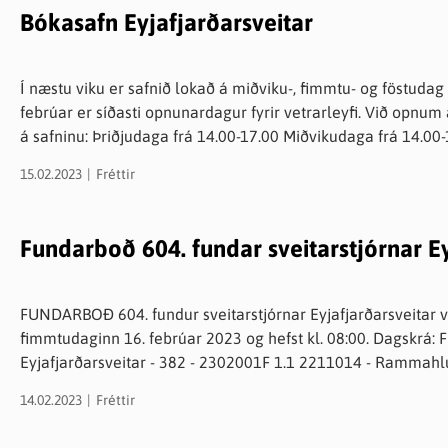
Bókasafn Eyjafjarðarsveitar
Í næstu viku er safnið lokað á miðviku-, fimmtu- og föstudag
febrúar er síðasti opnunardagur fyrir vetrarleyfi. Við opnum aftur þriðju
á safninu: Þriðjudaga frá 14.00-17.00 Miðvikudaga frá 14.0
14.00-16.00 Á safninu er fjöldi bóka, tímarita og upplýsingaefnis, bæði til útláns, lestrar og skoðunar á
15.02.2023
Fréttir
staðnum. Komið við á bókasafninu og kynnið ykkur hvað þar er
íþróttahúss Hrafnagilsskóla og er gengið inn að austan. Eki
hægt að nota sundlaugarinnganga og fara niður í kjallara þ
Fundarboð 604. fundar sveitarstjórnar Ey
FUNDARBOÐ 604. fundur sveitarstjórnar Eyjafjarðarsveitar ve
fimmtudaginn 16. febrúar 2023 og hefst kl. 08:00. Dagskrá: Fundargerðir til staðfestingar 1. Skipulagsnefnd
Eyjafjarðarsveitar - 382 - 2302001F 1.1 2211014 - Rammahluti aðalskipul
Eyjafjarðarsveitar - 383 - 2302003F 2.1 2109031 - Eyrarland 
14.02.2023
Fréttir
Umsókn um framkvæmdaleyfi skv. deiliskipulagi 2.3 230102
undir vegsvæði 2.4 2302007 - Brúnir - Brúnaholt - beiðni um 