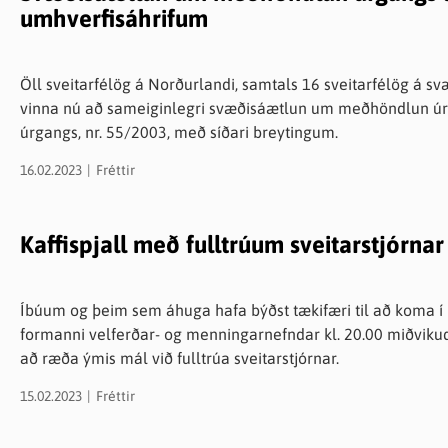
umhverfisáhrifum
knir
 útgefið efni
Öll sveitarfélög á Norðurlandi, samtals 16 sveitarfélög á svæð
vinna nú að sameiginlegri svæðisáætlun um meðhöndlun úr
úrgangs, nr. 55/2003, með síðari breytingum.
16.02.2023
Fréttir
Kaffispjall með fulltrúum sveitarstjórnar 
Íbúum og þeim sem áhuga hafa býðst tækifæri til að koma í k
formanni velferðar- og menningarnefndar kl. 20.00 miðvikudaginn 22. feb
að ræða ýmis mál við fulltrúa sveitarstjórnar.
15.02.2023
Fréttir