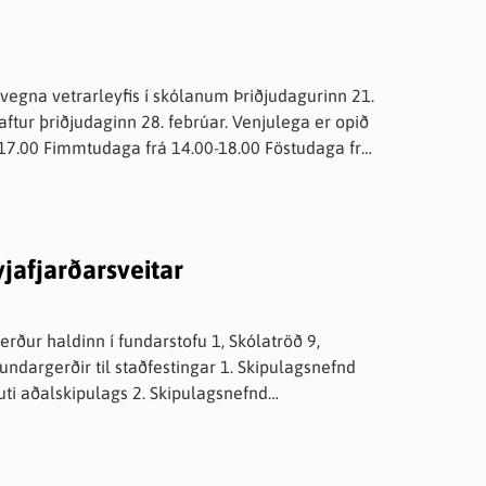
 vegna vetrarleyfis í skólanum Þriðjudagurinn 21.
daginn 28. febrúar. Venjulega er opið
0-17.00 Fimmtudaga frá 14.00-18.00 Föstudaga frá
 að finna. Bókasafnið er staðsett í kjallara
ð er niður með skólanum að norðan. Einnig er
aðan.
jafjarðarsveitar
rður haldinn í fundarstofu 1, Skólatröð 9,
ags 2. Skipulagsnefnd
- Deiliskipulag 2.2 2301019 - Eyrarland -
8 - Grísará - umsókn um skráningu landeignar
breytt staðfang 2.5 2302009 - Hrafnagil -