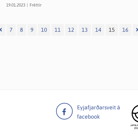
19.01.2023
Fréttir
7
8
9
10
11
12
13
14
15
16
Eyjafjarðarsveit á
facebook