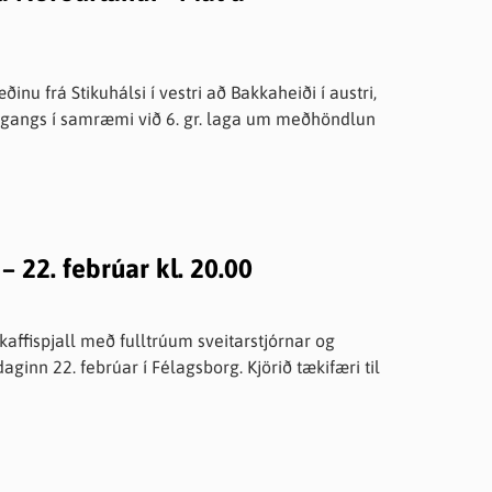
Lóðir í Hrafnagilshverfi
inu frá Stikuhálsi í vestri að Bakkaheiði í austri,
gangs í samræmi við 6. gr. laga um meðhöndlun
– 22. febrúar kl. 20.00
affispjall með fulltrúum sveitarstjórnar og
rúar í Félagsborg. Kjörið tækifæri til