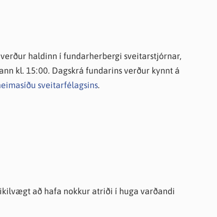
knir
 útgefið efni
 verður haldinn í fundarherbergi sveitarstjórnar,
hann kl. 15:00. Dagskrá fundarins verður kynnt á
heimasíðu sveitarfélagsins
.
kilvægt að hafa nokkur atriði í huga varðandi