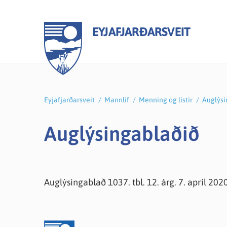
EYJAFJARÐARSVEIT
Eyjafjarðarsveit
/
Mannlíf
/
Menning og listir
/
Auglýsi
Stjórnkerfi
Málaflokkar
Íþróttir og útivist
Skjöl
Menn
Menni
Auglýsingablaðið
Sveitarstjórn
Atvinnumál
Heilsueflandi Eyjafjarðarsveit
Fund
Grunn
Menni
Sveitarstjóri
Félagsmál
Íþróttamiðstöð
Fjár
Leiks
Bóka
Nefndir og ráð
Heilbrigðiseftirlit
Sundlaug Eyjafjarðarsveitar
Ársre
Tónli
Kirkj
Auglýsingablað 1037. tbl. 12. árg. 7. apríl 2020
Fundagátt
Menningarmál
Göngu- og hjólaleiðir
Gjald
Féla
Smám
Bókasafn Eyjafjarðarsveitar
Frisbígolf
Samþ
Vinnu
Freyv
Eldri borgarar
Aldísarlundur
Áben
Auglý