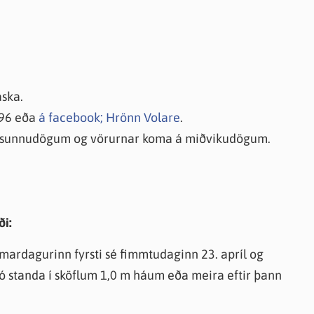
áska.
796 eða
á facebook; Hrönn Volare
.
00 á sunnudögum og vörurnar koma á miðvikudögum.
ði:
mardagurinn fyrsti sé fimmtudaginn 23. apríl og
jó standa í sköflum 1,0 m háum eða meira eftir þann